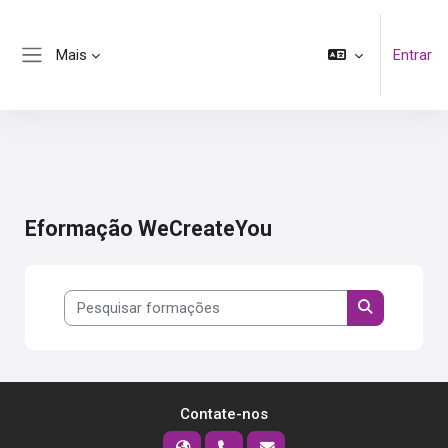
Ir para o conteúdo principal
Mais
Entrar
Painel lateral
Eformação WeCreateYou
Pesquisar formações
Pesquisar f
Contate-nos